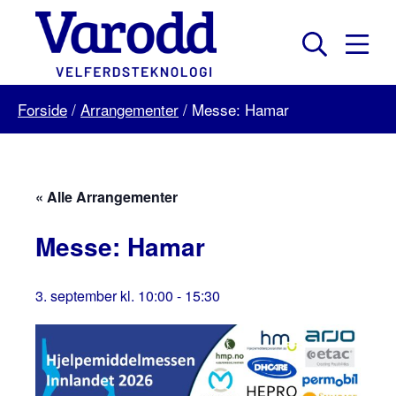
Skip
to
content
Mobil
Søk
Menu
Varodd
Forside
/
Arrangementer
/
Messe: Hamar
Velferdsteknologi
« Alle Arrangementer
Messe: Hamar
3. september kl. 10:00
-
15:30