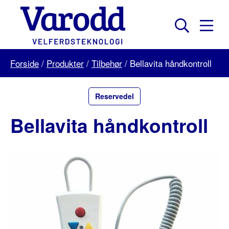
Skip
to
content
Mobil
Søk
Menu
Varodd
Forside
/
Produkter
/
Tilbehør
/
Bellavita håndkontroll
Velferdsteknologi
Reservedel
Bellavita håndkontroll