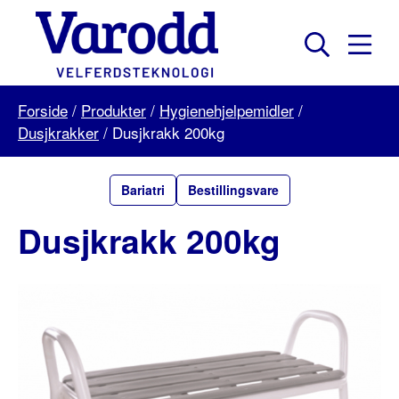
Skip
to
content
Mobil
Søk
Menu
Varodd
Forside
/
Produkter
/
Hygienehjelpemidler
/
Velferdsteknologi
Dusjkrakker
/
Dusjkrakk 200kg
Bariatri
Bestillingsvare
Dusjkrakk 200kg