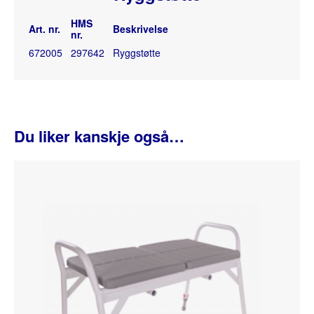
HMS
Art. nr.
Beskrivelse
nr.
672005
297642
Ryggstøtte
Du liker kanskje også…