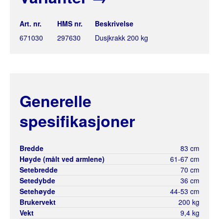
Art. nr.
HMS nr.
Beskrivelse
671030
297630
Dusjkrakk 200 kg
Generelle
spesifikasjoner
Bredde
83 cm
Høyde (målt ved armlene)
61-67 cm
Setebredde
70 cm
Setedybde
36 cm
Setehøyde
44-53 cm
Brukervekt
200 kg
Vekt
9,4 kg