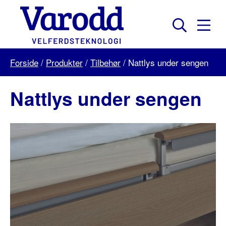
Skip
to
content
Mobil
Søk
Menu
Varodd
Forside
/
Produkter
/
Tilbehør
/
Nattlys under sengen
Velferdsteknologi
Nattlys under sengen