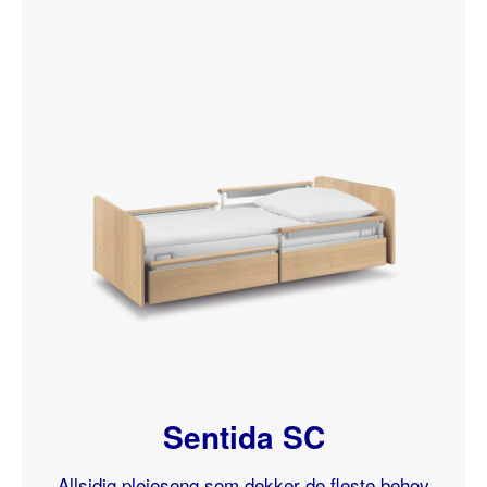
Sentida SC
Allsidig pleieseng som dekker de fleste behov