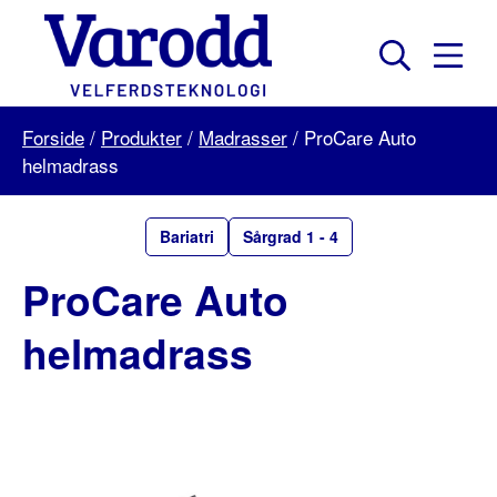
Skip
to
content
Mobil
Søk
Menu
Varodd
Forside
/
Produkter
/
Madrasser
/
ProCare Auto
Velferdsteknologi
helmadrass
Bariatri
Sårgrad 1 - 4
ProCare Auto
helmadrass