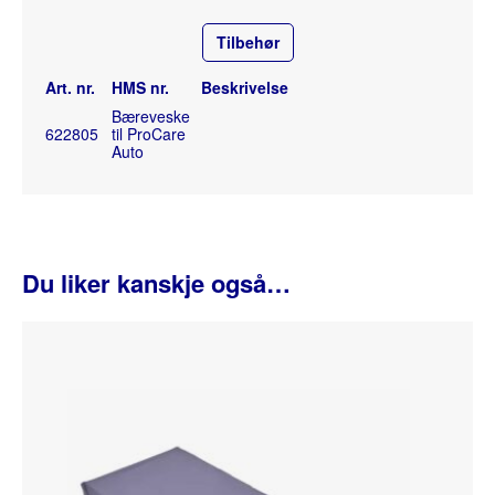
Tilbehør
Art. nr.
HMS nr.
Beskrivelse
Bæreveske
622805
til ProCare
Auto
Du liker kanskje også…