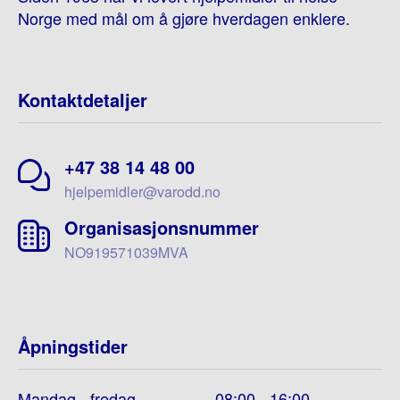
Norge med mål om å gjøre hverdagen enklere.
Kontaktdetaljer
+47 38 14 48 00
hjelpemidler@varodd.no
Organisasjonsnummer
NO919571039MVA
Åpningstider
Mandag - fredag
08:00 - 16:00