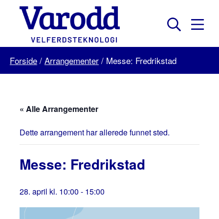
Skip
to
content
Mobil
Søk
Menu
Varodd
Forside
/
Arrangementer
/
Messe: Fredrikstad
Velferdsteknologi
« Alle Arrangementer
Dette arrangement har allerede funnet sted.
Messe: Fredrikstad
28. april kl. 10:00
-
15:00