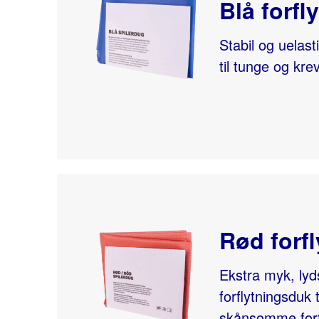
Blå forfl
Stabil og uelast
til tunge og kre
Rød forf
Ekstra myk, lyd
forflytningsduk 
skånsomme forf