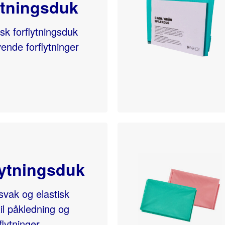
ytningsduk
isk forflytningsduk
vende forflytninger
lytningsduk
svak og elastisk
til påkledning og
lytninger