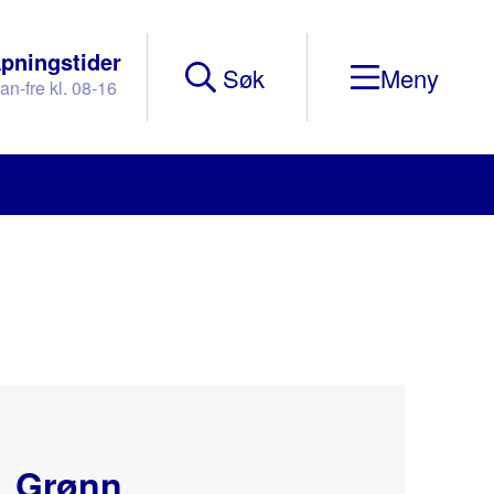
pningstider
Søk
an-fre kl. 08-16
Mobile
Menu
Grønn