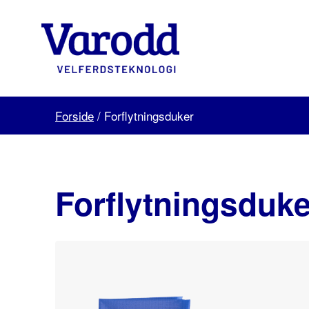
Skip
to
content
Varodd
Velferdsteknologi
Forside
/
Forflytningsduker
Forflytningsduke