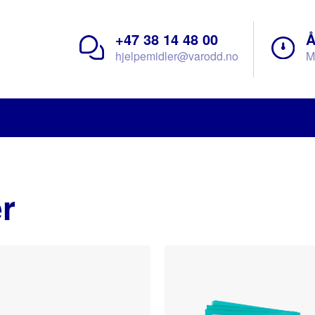
+47 38 14 48 00
Å
hjelpemidler@varodd.no
M
r