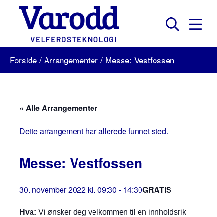
Skip
to
content
Mobil
Søk
Menu
Varodd
Forside
/
Arrangementer
/
Messe: Vestfossen
Velferdsteknologi
« Alle Arrangementer
Dette arrangement har allerede funnet sted.
Messe: Vestfossen
30. november 2022 kl. 09:30
-
14:30
GRATIS
Hva:
Vi ønsker deg velkommen til en innholdsrik