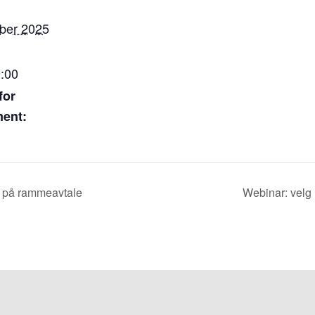
ber 2025
9:00
for
ent:
 på rammeavtale
Webinar: velg 