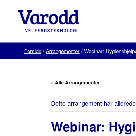
Skip
to
content
Varodd
Velferdsteknologi
Forside
/
Arrangementer
/
Webinar: Hygienehjelp
« Alle Arrangementer
Dette arrangement har allerede
Webinar: Hygi