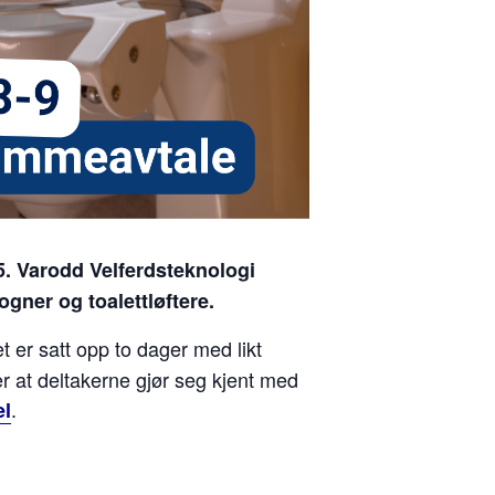
5. Varodd Velferdsteknologi
ogner og toalettløftere.
t er satt opp to dager med likt
er at deltakerne gjør seg kjent med
.
e
l