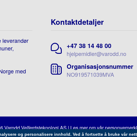
Kontaktdetaljer
e leverandør
+47 38 14 48 00
muner,
hjelpemidler@varodd.no
Organisasjonsnummer
e-Norge med
NO919571039MVA
6 Varodd Velferdsteknologi AS | Les mer om vår
personvernerk