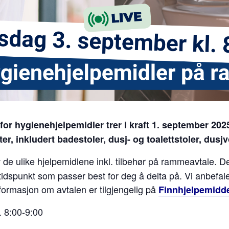
r hygienehjelpemidler trer i kraft 1. september 202
er, inkludert badestoler, dusj- og toalettstoler, dusjv
v de ulike hjelpemidlene inkl. tilbehør på rammeavtale. De
t tidspunkt som passer best for deg å delta på. Vi anbefal
formasjon om avtalen er tilgjengelig på
Finnhjelpemidd
 8:00-9:00