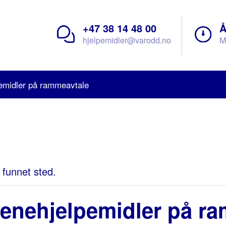
+47 38 14 48 00
Å
hjelpemidler@varodd.no
M
emidler på rammeavtale
 funnet sted.
enehjelpemidler på r