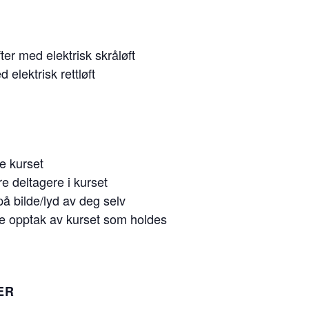
ter med elektrisk skråløft
 elektrisk rettløft
te kurset
re deltagere i kurset
å bilde/lyd av deg selv
øre opptak av kurset som holdes
ER