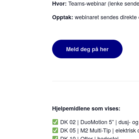
Teams-webinar (lenke sendes
Hvor:
webinaret sendes direkte og
Opptak:
Meld deg på her
Hjelpemidlene som vises:
DK 02 | DuoMotion 5” | dusj- og 
DK 05 | M2 Multi-Tip | elektrisk d
DK 10 | Otter | badestol