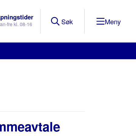
pningstider
Søk
an-fre kl. 08-16
Mobile
Menu
ammeavtale