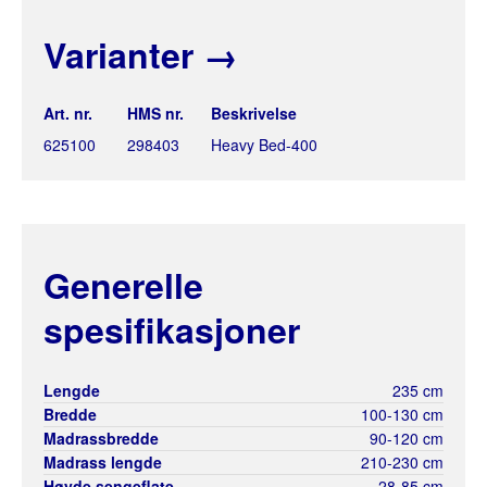
Varianter
→
Art. nr.
HMS nr.
Beskrivelse
625100
298403
Heavy Bed-400
Generelle
spesifikasjoner
Lengde
235 cm
Bredde
100-130 cm
Madrassbredde
90-120 cm
Madrass lengde
210-230 cm
Høyde sengeflate
28-85 cm