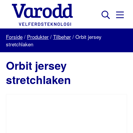
Skip
to
content
Mobil
Søk
Menu
Varodd
Forside
/
Produkter
/
Tilbehør
/
Orbit jersey
Velferdsteknologi
stretchlaken
Orbit jersey
stretchlaken