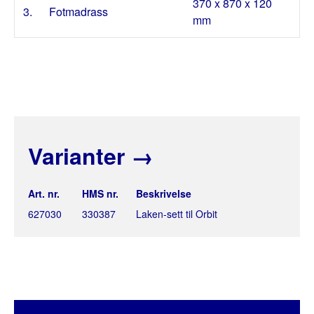
370 x 870 x 120
3.
Fotmadrass
mm
Varianter
→
Art. nr.
HMS nr.
Beskrivelse
627030
330387
Laken-sett til Orbit