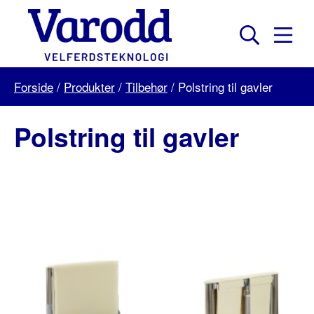
Skip
to
content
Mobil
Søk
Menu
Varodd
Forside
/
Produkter
/
Tilbehør
/
Polstring til gavler
Velferdsteknologi
Polstring til gavler