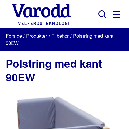
Skip
to
content
Mobil
Søk
Menu
Varodd
Forside
/
Produkter
/
Tilbehør
/
Polstring med kant
Velferdsteknologi
90EW
Polstring med kant
90EW