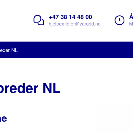
+47 38 14 48 00
Å
hjelpemidler@varodd.no
M
reder NL
preder NL
ne