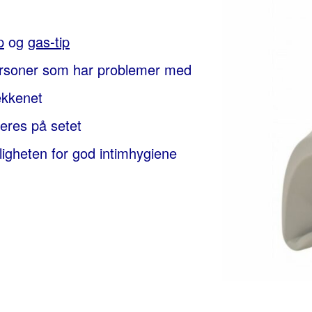
p
og
gas-tip
ersoner som har problemer med
bekkenet
eres på setet
ligheten for god intimhygiene