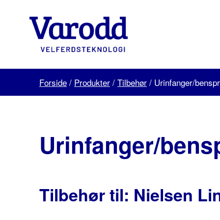
Skip
to
content
Varodd
Velferdsteknologi
Forside
/
Produkter
/
Tilbehør
/
Urinfanger/bensp
Urinfanger/bens
Tilbehør til: Nielsen Li