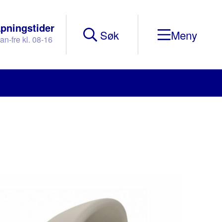
pningstider
Søk
an-fre kl. 08-16
Mobile
Menu