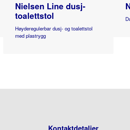
Nielsen Line dusj-
N
toalettstol
Du
Høyderegulerbar dusj- og toalettstol
med plastrygg
Kontaktdetaljer