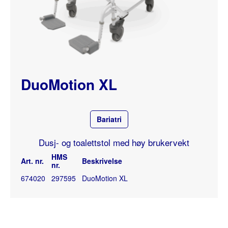
DuoMotion XL
Bariatri
Dusj- og toalettstol med høy brukervekt
HMS
Art. nr.
Beskrivelse
nr.
674020
297595
DuoMotion XL