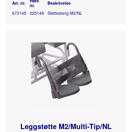
HMS
Art. nr.
Beskrivelse
nr.
672145
025149
Støttestang M2/NL
Leggstøtte M2/Multi-Tip/NL