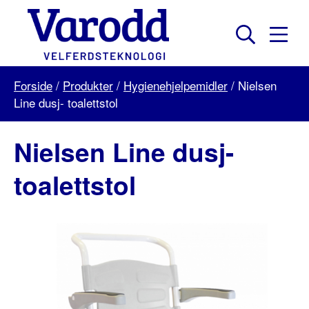
Skip
to
content
Mobil
Søk
Menu
Varodd
Forside
/
Produkter
/
Hygienehjelpemidler
/
Nielsen
Velferdsteknologi
Line dusj- toalettstol
Nielsen Line dusj-
toalettstol