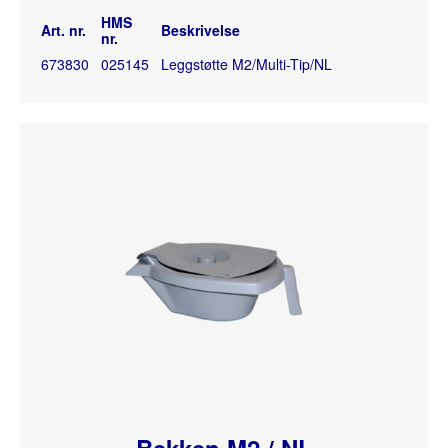
HMS
Art. nr.
Beskrivelse
nr.
673830
025145
Leggstøtte M2/Multi-Tip/NL
Bekken M2 / NL