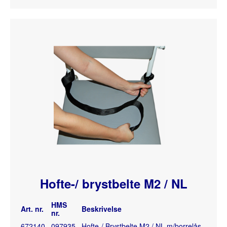
Hofte-/ brystbelte M2 / NL
HMS
Art. nr.
Beskrivelse
nr.
672140
097935
Hofte-/ Brystbelte M2 / NL m/borrelås