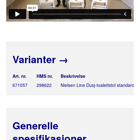
Varianter
→
Art. nr.
HMS nr.
Beskrivelse
671057
298622
Nielsen Line Dusj-toalettstol standard
Generelle
spesifikasjoner