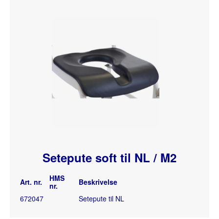
Setepute soft til NL / M2
HMS
Art. nr.
Beskrivelse
nr.
672047
Setepute til NL