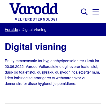
Skip
to
content
Mobil
Søk
Menu
Varodd
Forside
/
Digital visning
Velferdsteknologi
Digital visning
En ny rammeavtale for hygienehjelpemidler trer i kraft fra
20.06.2022. Varodd Velferdsteknologi leverer toalettstol,
dusj- og toalettstol, dusjkrakk, dusjvogn, toalettløfter m.m.
I den forbindelse arrangerer vi webinarer hvor vi
demonstrerer disse hygienehjelpemidlene.