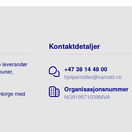
Kontaktdetaljer
e leverandør
+47 38 14 48 00
muner,
hjelpemidler@varodd.no
Organisasjonsnummer
e-Norge med
NO919571039MVA