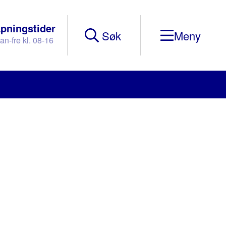
pningstider
Søk
an-fre kl. 08-16
Mobile
Menu