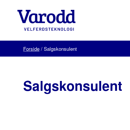
Skip
to
content
Varodd
Velferdsteknologi
Forside
/
Salgskonsulent
Salgskonsulent