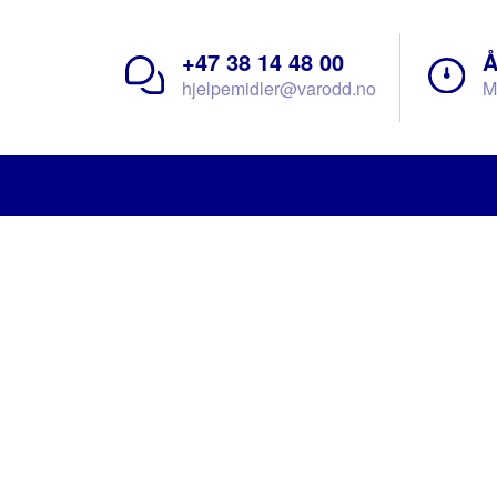
+47 38 14 48 00
Å
hjelpemidler@varodd.no
M