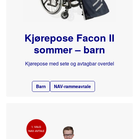
Kjørepose Facon II
sommer – barn
Kjørepose med sete og avtagbar overdel
Barn
NAV-rammeavtale