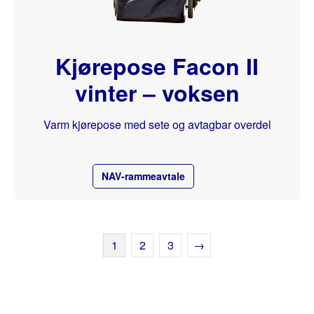
Kjørepose Facon II
vinter – voksen
Varm kjørepose med sete og avtagbar overdel
NAV-rammeavtale
1
2
3
→