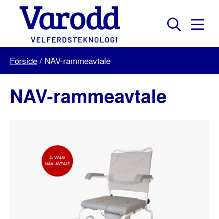
Skip
to
content
Mobil
Søk
Menu
Varodd
Forside
/
NAV-rammeavtale
Velferdsteknologi
NAV-rammeavtale