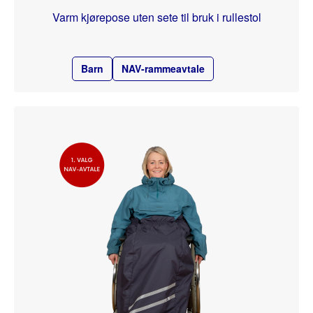
Varm kjørepose uten sete til bruk i rullestol
Barn
NAV-rammeavtale