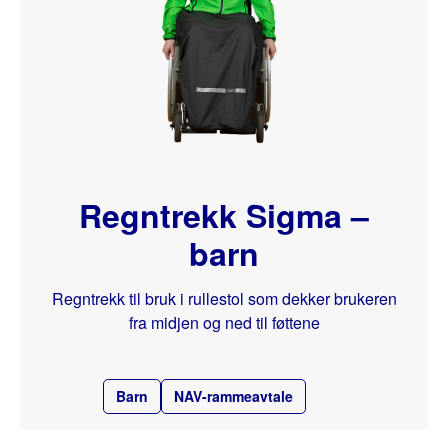
Regntrekk Sigma –
barn
Regntrekk til bruk i rullestol som dekker brukeren
fra midjen og ned til føttene
Barn
NAV-rammeavtale