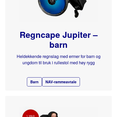
Regncape Jupiter –
barn
Heldekkende regnslag med ermer for barn og
ungdom til bruk i rullestol med høy rygg
Barn
NAV-rammeavtale