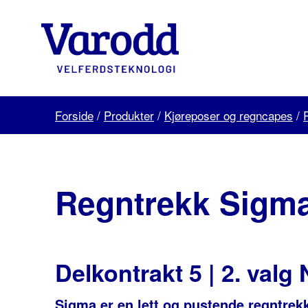
Skip
to
content
Varodd
Velferdsteknologi
Forside
/
Produkter
/
Kjøreposer og regncapes
/
Regntrekk Sigma
Delkontrakt 5 | 2. valg
Sigma er en lett og pustende regntrek