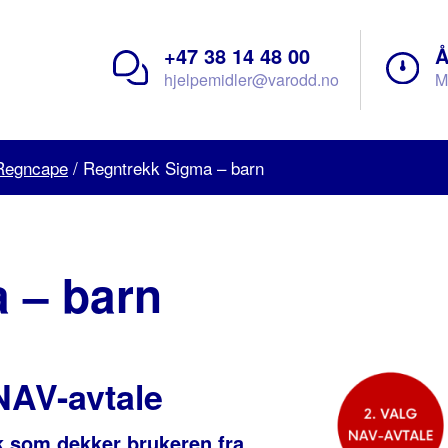
+47 38 14 48 00
Å
hjelpemidler@varodd.no
M
Regncape
/
Regntrekk Sigma – barn
 – barn
 NAV-avtale
k som dekker brukeren fra