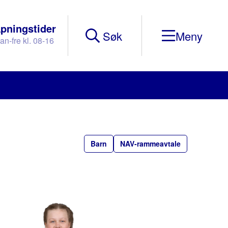
pningstider
Søk
an-fre kl. 08-16
Mobile
Menu
Barn
NAV-rammeavtale