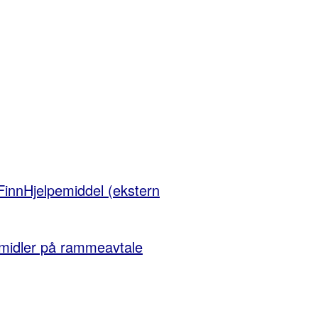
 FinnHjelpemiddel (ekstern
pemidler på rammeavtale