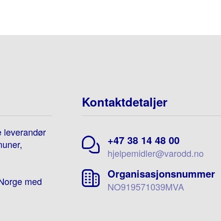
Kontaktdetaljer
e leverandør
+47 38 14 48 00
muner,
hjelpemidler@varodd.no
Organisasjonsnummer
e-Norge med
NO919571039MVA