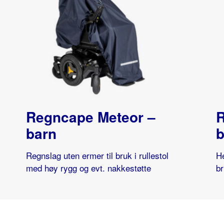
Regncape Meteor –
R
barn
b
Regnslag uten ermer til bruk i rullestol
He
med høy rygg og evt. nakkestøtte
br