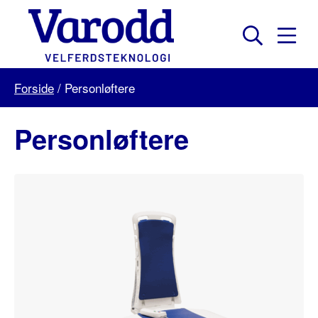
Skip
to
content
Mobil
Søk
Menu
Varodd
Forside
/
Personløftere
Velferdsteknologi
Personløftere