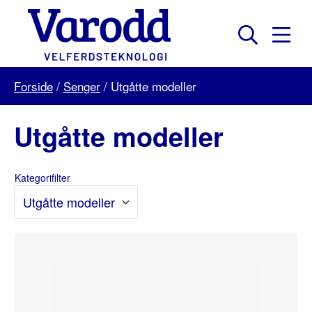
Skip
to
content
Mobil
Søk
Menu
Varodd
Forside
/
Senger
/
Utgåtte modeller
Velferdsteknologi
Utgåtte modeller
Kategorifilter