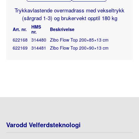
Trykkavlastende overmadrass med vekseltrykk
(sårgrad 1-3) og brukervekt opptil 180 kg
HMS
Art. nr.
Beskrivelse
nr.
622168
314480
Zibo Flow Top 200×85×13 cm
622169
314481
Zibo Flow Top 200×90×13 cm
Varodd Velferdsteknologi