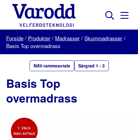
Skip
to
content
Mobil
Søk
Menu
Varodd
Forside
/
Produkter
/
Madrasser
/
Skummadrasser
/
Velferdsteknologi
Basis Top overmadrass
NAV-rammeavtale
Sårgrad 1 - 3
Basis Top
overmadrass