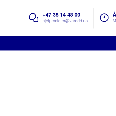
+47 38 14 48 00
Å
hjelpemidler@varodd.no
M