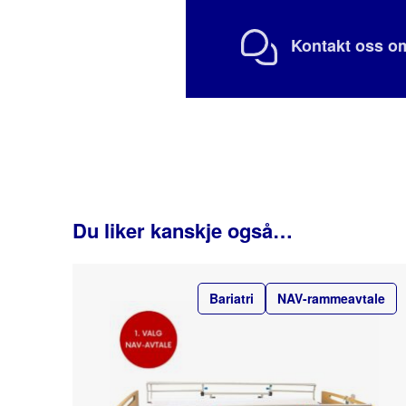
Kontakt oss om
Du liker kanskje også…
Bariatri
NAV-rammeavtale