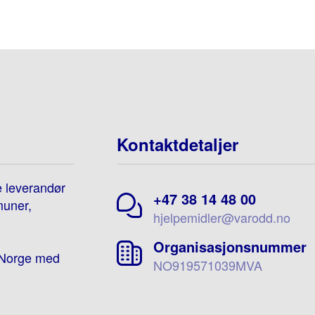
Kontaktdetaljer
e leverandør
+47 38 14 48 00
muner,
hjelpemidler@varodd.no
Organisasjonsnummer
e-Norge med
NO919571039MVA