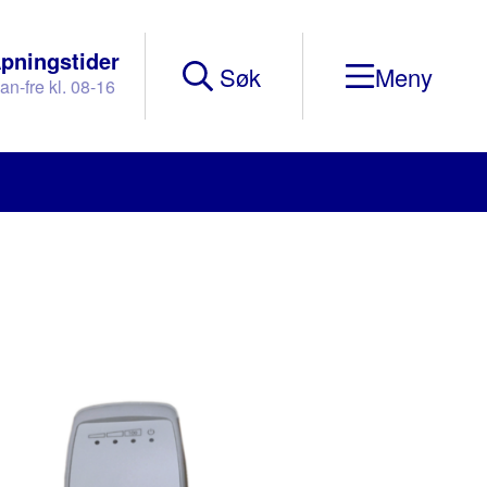
pningstider
Søk
an-fre kl. 08-16
Mobile
Menu