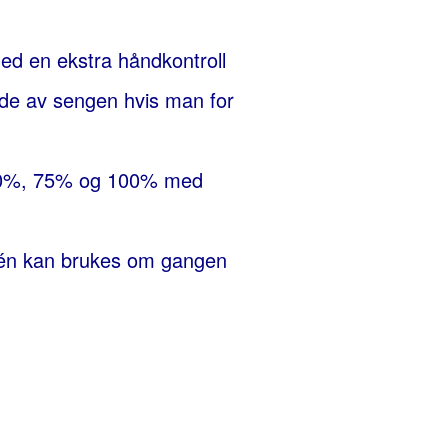
ed en ekstra håndkontroll
ide av sengen hvis man for
l 50%, 75% og 100% med
n én kan brukes om gangen