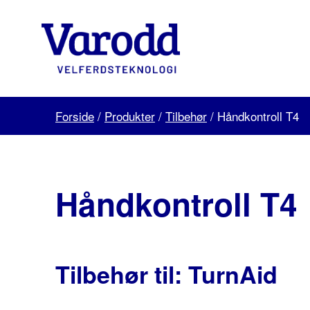
Skip
to
content
Varodd
Velferdsteknologi
Forside
/
Produkter
/
Tilbehør
/
Håndkontroll T4
Håndkontroll T4
Tilbehør til: TurnAid