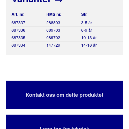
Art. nr.
HMS nr.
Str.
687337
288803
3-5 år
687336
089703
6-9 år
687335
089702
10-13 år
687334
147729
14-16 år
Kontakt oss om dette produktet
Logg inn for teknisk