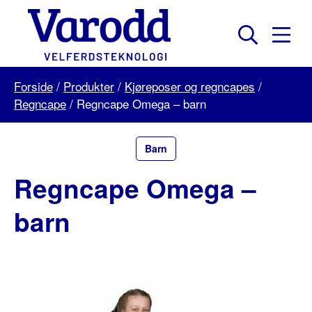
Skip
to
content
Mobil
Søk
Menu
Varodd
Forside
/
Produkter
/
Kjøreposer og regncapes
/
Velferdsteknologi
Regncape
/
Regncape Omega – barn
Barn
Regncape Omega –
barn